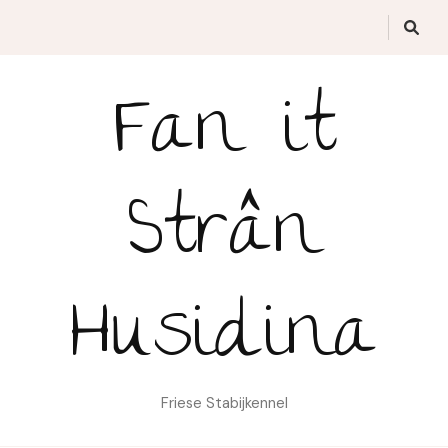
Fan it
Strân
Husidina
Friese Stabijkennel