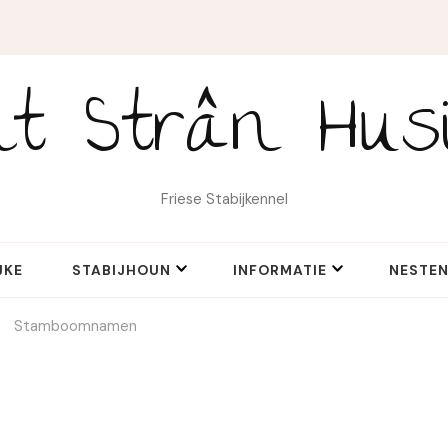
it Strân Hus
Friese Stabijkennel
JKE
STABIJHOUN
INFORMATIE
NESTE
Stamboomnamen