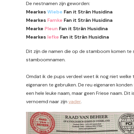
De nestnamen zijn geworden:
Mearkes
Wiebe
Fan it Strân Husidina
Mearkes
Famke
Fan it Strân Husidina
Mearke
Pleun
Fan it Strân Husidina
Mearkes
Iefke
Fan it Strân Husidina
Dit zijn de namen die op de stamboom komen te 
stamboomnamen.
Omdat ik de pups verdeel weet ik nog niet welke
eigenaren te gebruiken. De reu eigenaren konden
een hele leuke naam, maar geen Friese naam. Dit 
vernoemd naar zijn
vader
.