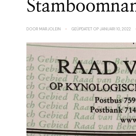
Stamboomna
DOOR
MARJOLEIN
GEÜPDATET OP
JANUARI 10, 2022