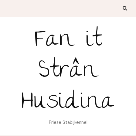
Fan it
Strân
Husidina
Friese Stabijkennel