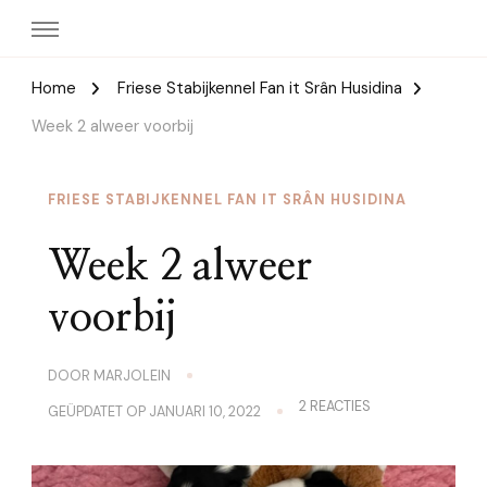
Home
Friese Stabijkennel Fan it Srân Husidina
Week 2 alweer voorbij
FRIESE STABIJKENNEL FAN IT SRÂN HUSIDINA
Week 2 alweer
voorbij
DOOR
MARJOLEIN
OP
2 REACTIES
GEÜPDATET OP
JANUARI 10, 2022
WEEK
2
ALWEER
VOORBIJ