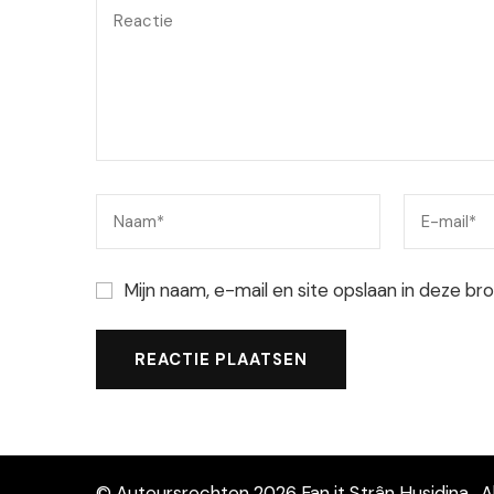
Mijn naam, e-mail en site opslaan in deze br
© Auteursrechten 2026
Fan it Strân Husidina
. 