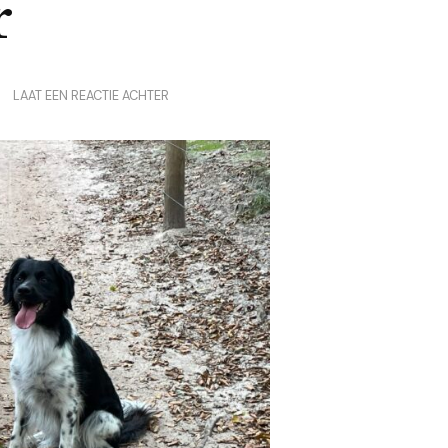
r
OP
LAAT EEN REACTIE ACHTER
HET
BEGIN
IS
ER