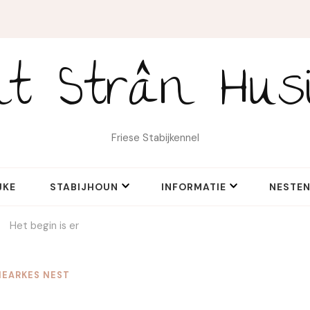
it Strân Hus
Friese Stabijkennel
JKE
STABIJHOUN
INFORMATIE
NESTE
Het begin is er
EARKES NEST