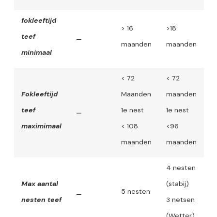
fokleeftijd
> 16
>18
teef
–
maanden
maanden
minimaal
< 72
< 72
Fokleeftijd
Maanden
maanden
teef
1e nest
1e nest
–
maximimaal
< 108
<96
maanden
maanden
4 nesten
Max aantal
(stabij)
5 nesten
–
nesten teef
3 netsen
(Wetter)