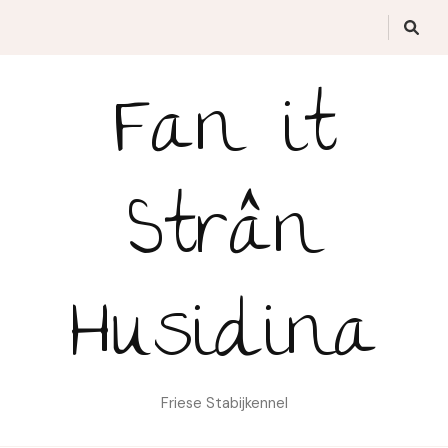
Fan it
Strân
Husidina
Friese Stabijkennel